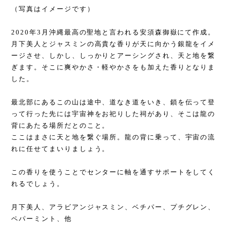
（写真はイメージです）
2020年3月沖縄最高の聖地と言われる安須森御嶽にて作成。
月下美人とジャスミンの高貴な香りが天に向かう銀龍をイメ
ージさせ、しかし、しっかりとアーシングされ、天と地を繋
ぎます。そこに爽やかさ・軽やかさをも加えた香りとなりま
した。
最北部にあるこの山は途中、道なき道をいき、鎖を伝って登
って行った先には宇宙神をお祀りした祠があり、そこは龍の
背にあたる場所だとのこと。
ここはまさに天と地を繋ぐ場所。龍の背に乗って、宇宙の流
れに任せてまいりましょう。
この香りを使うことでセンターに軸を通すサポートをしてく
れるでしょう。
月下美人、アラビアンジャスミン、ベチパー、プチグレン、
ペパーミント、他